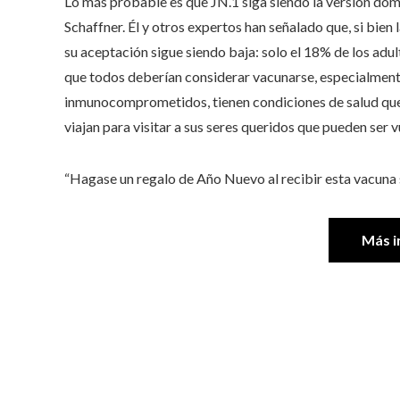
Lo más probable es que JN.1 siga siendo la versión domin
Schaffner. Él y otros expertos han señalado que, si bien
su aceptación sigue siendo baja: solo el 18% de los adul
que todos deberían considerar vacunarse, especialmente
inmunocomprometidos, tienen condiciones de salud que 
viajan para visitar a sus seres queridos que pueden ser v
“Hagase un regalo de Año Nuevo al recibir esta vacuna si 
Más i