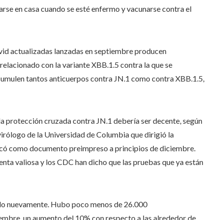
darse en casa cuando se esté enfermo y vacunarse contra el
ovid actualizadas lanzadas en septiembre producen
relacionado con la variante XBB.1.5 contra la que se
acumulen tantos anticuerpos contra JN.1 como contra XBB.1.5,
la protección cruzada contra JN.1 debería ser decente, según
 virólogo de la Universidad de Columbia que dirigió la
licó como documento preimpreso a principios de diciembre.
nta valiosa y los CDC han dicho que las pruebas que ya están
ndo nuevamente. Hubo poco menos de 26.000
iembre, un aumento del 10% con respecto a las alrededor de