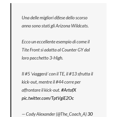
Una delle migliori difese dello scorso
anno sono stati gli Arizona Wildcats.
Ecco un eccellente esempio di come il
Tite Front si adatta al Counter GY dal
loro pacchetto 3-High.
Il #5 ‘viaggerà’ con il TE, il #13 sfrutta il
kick-out, mentre il #44 corre per
affrontare il kick-out.
#ArtofX
pic.twitter.com/TptVgiE2Oc
— Cody Alexander (@The_Coach_A)
30