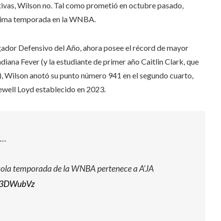
tivas, Wilson no. Tal como prometió en octubre pasado,
ptima temporada en la WNBA.
gador Defensivo del Año, ahora posee el récord de mayor
diana Fever (y la estudiante de primer año Caitlin Clark, que
o), Wilson anotó su punto número 941 en el segundo cuarto,
ewell Loyd establecido en 2023.
o…
sola temporada de la WNBA pertenece a A’JA
sR3DWubVz