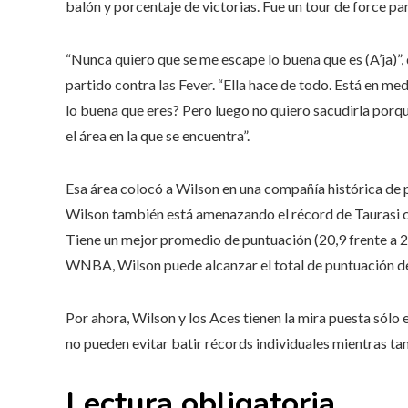
balón y porcentaje de victorias. Fue un tour de force pa
“Nunca quiero que se me escape lo buena que es (A’ja)”,
partido contra las Fever. “Ella hace de todo. Está en med
lo buena que eres? Pero luego no quiero sacudirla porq
el área en la que se encuentra”.
Esa área colocó a Wilson en una compañía histórica de p
Wilson también está amenazando el récord de Taurasi c
Tiene un mejor promedio de puntuación (20,9 frente a 20
WNBA, Wilson puede alcanzar el total de puntuación d
Por ahora, Wilson y los Aces tienen la mira puesta sólo 
no pueden evitar batir récords individuales mientras tan
Lectura obligatoria