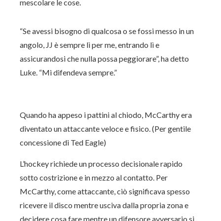
mescolare le cose.
“Se avessi bisogno di qualcosa o se fossi messo in un
angolo, JJ è sempre lì per me, entrando lì e
assicurandosi che nulla possa peggiorare”, ha detto
Luke. “Mi difendeva sempre.”
Quando ha appeso i pattini al chiodo, McCarthy era
diventato un attaccante veloce e fisico. (Per gentile
concessione di Ted Eagle)
L’hockey richiede un processo decisionale rapido
sotto costrizione e in mezzo al contatto. Per
McCarthy, come attaccante, ciò significava spesso
ricevere il disco mentre usciva dalla propria zona e
decidere cosa fare mentre un difensore avversario si