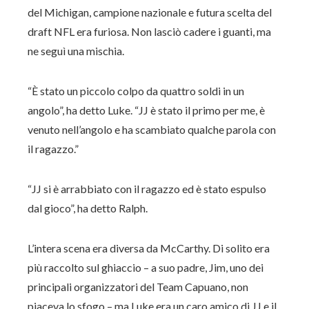
del Michigan, campione nazionale e futura scelta del
draft NFL era furiosa. Non lasciò cadere i guanti, ma
ne seguì una mischia.
“È stato un piccolo colpo da quattro soldi in un
angolo”, ha detto Luke. “JJ è stato il primo per me, è
venuto nell’angolo e ha scambiato qualche parola con
il ragazzo.”
“JJ si è arrabbiato con il ragazzo ed è stato espulso
dal gioco”, ha detto Ralph.
L’intera scena era diversa da McCarthy. Di solito era
più raccolto sul ghiaccio – a suo padre, Jim, uno dei
principali organizzatori del Team Capuano, non
piaceva lo sfogo – ma Luke era un caro amico di JJ e il