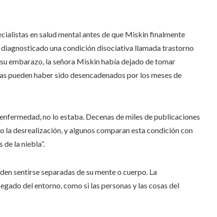
ialistas en salud mental antes de que Miskin finalmente
n diagnosticado una condición disociativa llamada trastorno
 su embarazo, la señora Miskin había dejado de tomar
tomas pueden haber sido desencadenados por los meses de
a enfermedad, no lo estaba. Decenas de miles de publicaciones
n o la desrealización, y algunos comparan esta condición con
 de la niebla”.
en sentirse separadas de su mente o cuerpo. La
apegado del entorno, como si las personas y las cosas del