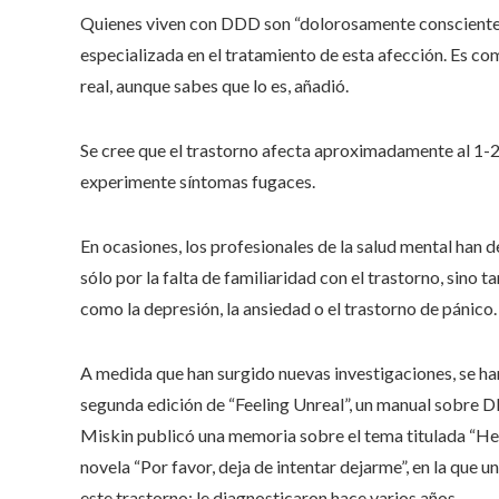
Quienes viven con DDD son “dolorosamente conscientes”
especializada en el tratamiento de esta afección. Es co
real, aunque sabes que lo es, añadió.
Se cree que el trastorno afecta aproximadamente al 1-2
experimente síntomas fugaces.
En ocasiones, los profesionales de la salud mental han
sólo por la falta de familiaridad con el trastorno, sin
como la depresión, la ansiedad o el trastorno de pánico.
A medida que han surgido nuevas investigaciones, se ha
segunda edición de “Feeling Unreal”, un manual sobre 
Miskin publicó una memoria sobre el tema titulada “Hel
novela “Por favor, deja de intentar dejarme”, en la que
este trastorno: le diagnosticaron hace varios años.