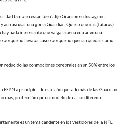
eguridad también están bien”, dijo Granson en Instagram.
y aun así usar una gorra Guardian. Quiero que mis (futuros)
 hay nada interesante que valga la pena entrar en una
ativo porque no llevaba casco porque no querían quedar como
an reducido las conmociones cerebrales en un 50% entre los
ijo a ESPN a principios de este año que, además de las Guardian
i no más, protección que un modelo de casco diferente
iertamente es un tema candente en los vestidores de la NFL.