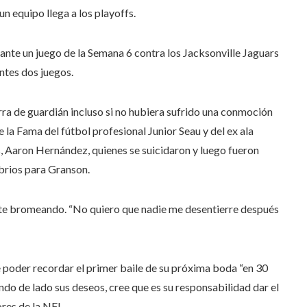
n equipo llega a los playoffs.
ante un juego de la Semana 6 contra los Jacksonville Jaguars
ntes dos juegos.
ra de guardián incluso si no hubiera sufrido una conmoción
e la Fama del fútbol profesional Junior Seau y del ex ala
, Aaron Hernández, quienes se suicidaron y luego fueron
brios para Granson.
te bromeando. “No quiero que nadie me desentierre después
e poder recordar el primer baile de su próxima boda “en 30
ndo de lado sus deseos, cree que es su responsabilidad dar el
ores de la NFL.