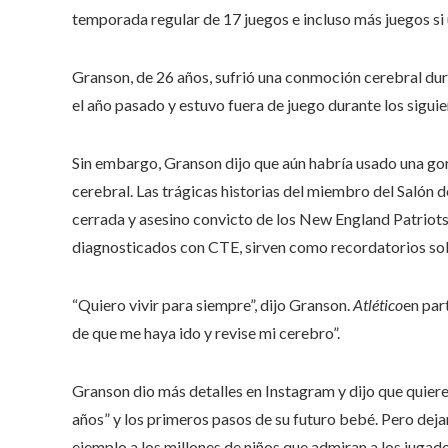
temporada regular de 17 juegos e incluso más juegos si u
Granson, de 26 años, sufrió una conmoción cerebral dur
el año pasado y estuvo fuera de juego durante los siguie
Sin embargo, Granson dijo que aún habría usado una gor
cerebral. Las trágicas historias del miembro del Salón d
cerrada y asesino convicto de los New England Patriots
diagnosticados con CTE, sirven como recordatorios so
“Quiero vivir para siempre”, dijo Granson.
Atlético
en par
de que me haya ido y revise mi cerebro”.
Granson dio más detalles en Instagram y dijo que quier
años” y los primeros pasos de su futuro bebé. Pero deja
ejemplo a los millones de niños que admiran a los jugad