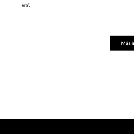
era”.
Más i