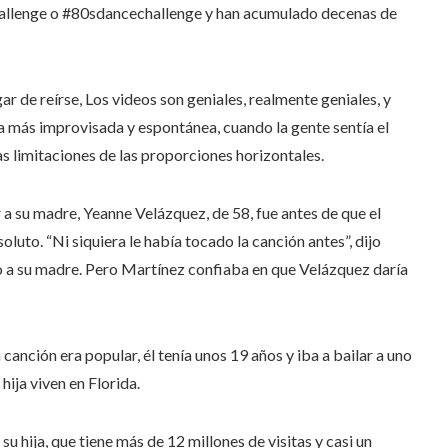
lenge o #80sdancechallenge y han acumulado decenas de
ar de reírse,
Los videos son geniales, realmente geniales, y
a más improvisada y espontánea, cuando la gente sentía el
s limitaciones de las proporciones horizontales.
 a su madre, Yeanne Velázquez, de 58, fue antes de que el
oluto. “Ni siquiera le había tocado la canción antes”, dijo
o a su madre. Pero Martínez confiaba en que Velázquez daría
canción era popular, él tenía unos 19 años y iba a bailar a uno
hija viven en Florida.
u hija, que tiene más de 12 millones de visitas y casi un