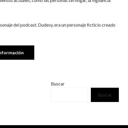
ntos actuales, como las personas sin hogar, la vigilancia
rsonaje del podcast, Dudesy, era un personaje ficticio creado
nformación
Buscar
Buscar