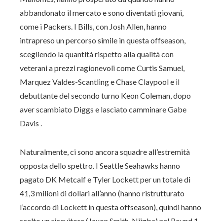
abbandonato il mercato e sono diventati giovani,
come i Packers. I Bills, con Josh Allen, hanno
intrapreso un percorso simile in questa offseason,
scegliendo la quantità rispetto alla qualità con
veterani a prezzi ragionevoli come Curtis Samuel,
Marquez Valdes-Scantling e Chase Claypool e il
debuttante del secondo turno Keon Coleman, dopo
aver scambiato Diggs e lasciato camminare Gabe
Davis .
Naturalmente, ci sono ancora squadre all’estremità
opposta dello spettro. I Seattle Seahawks hanno
pagato DK Metcalf e Tyler Lockett per un totale di
41,3 milioni di dollari all’anno (hanno ristrutturato
l’accordo di Lockett in questa offseason), quindi hanno
scelto un ricevitore (Jaxon Smith-Njigba) nel Round 1