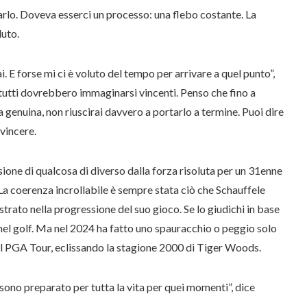
rlo. Doveva esserci un processo: una flebo costante. La
uto.
i. E forse mi ci è voluto del tempo per arrivare a quel punto”,
 tutti dovrebbero immaginarsi vincenti. Penso che fino a
genuina, non riuscirai davvero a portarlo a termine. Puoi dire
vincere.
one di qualcosa di diverso dalla forza risoluta per un 31enne
La coerenza incrollabile è sempre stata ciò che Schauffele
ostrato nella progressione del suo gioco. Se lo giudichi in base
e nel golf. Ma nel 2024 ha fatto uno spauracchio o peggio solo
el PGA Tour, eclissando la stagione 2000 di Tiger Woods.
sono preparato per tutta la vita per quei momenti”, dice