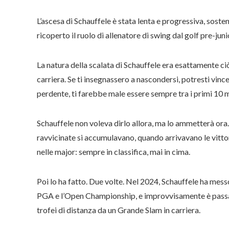
L’ascesa di Schauffele è stata lenta e progressiva, sost
ricoperto il ruolo di allenatore di swing dal golf pre-jun
La natura della scalata di Schauffele era esattamente ciò
carriera. Se ti insegnassero a nascondersi, potresti vinc
perdente, ti farebbe male essere sempre tra i primi 10 m
Schauffele non voleva dirlo allora, ma lo ammetterà or
ravvicinate si accumulavano, quando arrivavano le vitto
nelle major: sempre in classifica, mai in cima.
Poi lo ha fatto. Due volte. Nel 2024, Schauffele ha messo
PGA e l’Open Championship, e improvvisamente è passato
trofei di distanza da un Grande Slam in carriera.