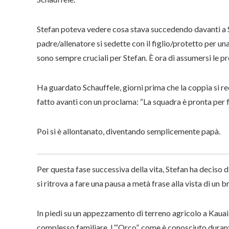
Stefan poteva vedere cosa stava succedendo davanti a Sc
padre/allenatore si sedette con il figlio/protetto per un
sono sempre cruciali per Stefan. È ora di assumersi le p
Ha guardato Schauffele, giorni prima che la coppia si rec
fatto avanti con un proclama: “La squadra è pronta per f
Poi si è allontanato, diventando semplicemente papà.
Per questa fase successiva della vita, Stefan ha deciso di
si ritrova a fare una pausa a metà frase alla vista di un 
In piedi su un appezzamento di terreno agricolo a Kauai,
complesso familiare. L’“Orco”, come è conosciuto durant