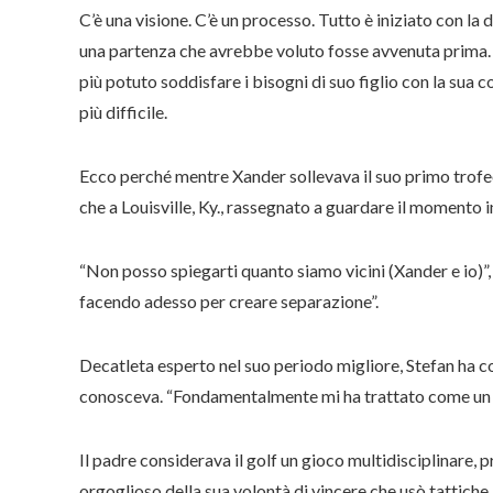
C’è una visione. C’è un processo. Tutto è iniziato con la
una partenza che avrebbe voluto fosse avvenuta prima.
più potuto soddisfare i bisogni di suo figlio con la sua
più difficile.
Ecco perché mentre Xander sollevava il suo primo trofe
che a Louisville, Ky., rassegnato a guardare il momento i
“Non posso spiegarti quanto siamo vicini (Xander e io)”,
facendo adesso per creare separazione”.
Decatleta esperto nel suo periodo migliore, Stefan ha co
conosceva. “Fondamentalmente mi ha trattato come un gi
Il padre considerava il golf un gioco multidisciplinare, 
orgoglioso della sua volontà di vincere che usò tattiche in