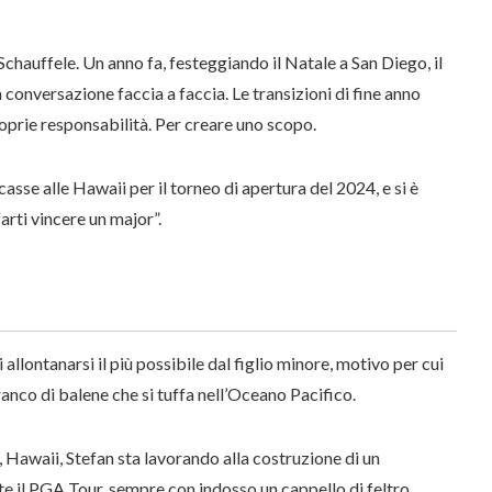
hauffele. Un anno fa, festeggiando il Natale a San Diego, il
a conversazione faccia a faccia. Le transizioni di fine anno
roprie responsabilità. Per creare uno scopo.
asse alle Hawaii per il torneo di apertura del 2024, e si è
arti vincere un major”.
 allontanarsi il più possibile dal figlio minore, motivo per cui
branco di balene che si tuffa nell’Oceano Pacifico.
 Hawaii, Stefan sta lavorando alla costruzione di un
e il PGA Tour, sempre con indosso un cappello di feltro,