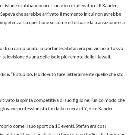
 decisione di abbandonare l’incarico di allenatore di Xander,
 Sapeva che sarebbe arrivato il momento in cui non avrebbe
 competenza. La questione su come effettuare la transizione era
o di un campionato importante, Stefan era più vicino a Tokyo
n televisione da una delle isole più remote delle Hawaii.
 dice. “È stupido. Ho dovuto fare letteralmente quello che sto
ltivato la spinta competitiva di suo figlio nell’unico modo che
ovane professionista fin dalla tenera età”, dice Xander.
proprio come il suo sport da 10 eventi. Stefan era così
solite nel tentativo di tirarla fuori da suo figlio, strategie che