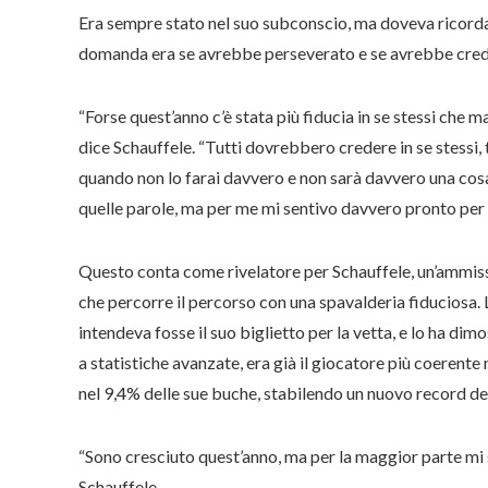
Era sempre stato nel suo subconscio, ma doveva ricorda
domanda era se avrebbe perseverato e se avrebbe cred
“Forse quest’anno c’è stata più fiducia in se stessi che ma
dice Schauffele. “Tutti dovrebbero credere in se stessi,
quando non lo farai davvero e non sarà davvero una cosa 
quelle parole, ma per me mi sentivo davvero pronto per 
Questo conta come rivelatore per Schauffele, un’ammissi
che percorre il percorso con una spavalderia fiduciosa. 
intendeva fosse il suo biglietto per la vetta, e lo ha dim
a statistiche avanzate, era già il giocatore più coerent
nel 9,4% delle sue buche, stabilendo un nuovo record d
“Sono cresciuto quest’anno, ma per la maggior parte mi 
Schauffele.