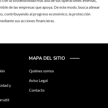
con la sostenibilidad más allá de sus operaciones internas,
enible de las empresas que apoya. De este modo, busca alinear
ios, contribuyendo al progreso económico, la protección
ediante sus acciones financieras.
MAPA DEL SITIO
ión
Quiénes somos
Aviso Legal
sidad y
Contacto
rsátil