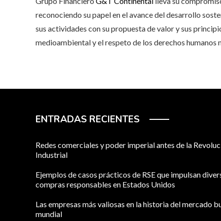
Grupo Financiero
G&T Continental
lleva su compromiso 
reconociendo su papel en el avance del desarrollo sost
sus actividades con su propuesta de valor y sus princip
medioambiental y el respeto de los derechos humanos m
ENTRADAS RECIENTES
Redes comerciales y poder imperial antes de la Revoluc
Industrial
Ejemplos de casos prácticos de RSE que impulsan diver
compras responsables en Estados Unidos
Las empresas más valiosas en la historia del mercado bu
mundial