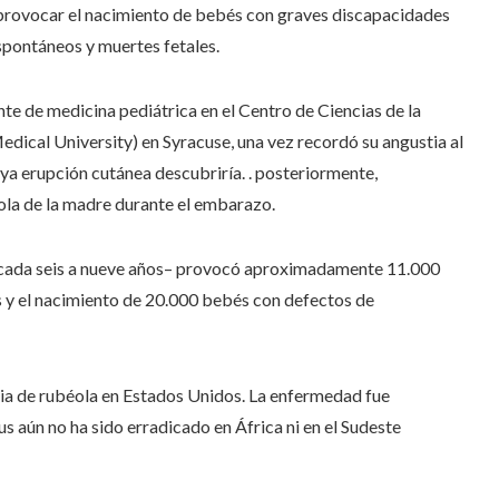
rovocar el nacimiento de bebés con graves discapacidades
spontáneos y muertes fetales.
te de medicina pediátrica en el Centro de Ciencias de la
dical University) en Syracuse, una vez recordó su angustia al
a erupción cutánea descubriría. . posteriormente,
la de la madre durante el embarazo.
 cada seis a nueve años– provocó aproximadamente 11.000
s y el nacimiento de 20.000 bebés con defectos de
mia de rubéola en Estados Unidos. La enfermedad fue
s aún no ha sido erradicado en África ni en el Sudeste