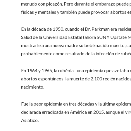
menudo con picazón. Pero durante el embarazo puede p
físicas y mentales y también puede provocar abortos e
En la década de 1950, cuando el Dr. Parkman era residen
Salud de la Universidad Estatal (ahora SUNY Upstate Me
mostrarle a una nueva madre su bebé nacido muerto, cuy
probablemente como resultado de la infección de rubéo
En 1964 y 1965, la rubéola –una epidemia que azotaba
abortos espontáneos, la muerte de 2.100 recién nacido
nacimiento.
Fue la peor epidemia en tres décadas y la última epide
declarada erradicada en América en 2015, aunque el viru
Asiático.