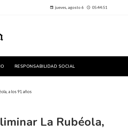
jueves, agosto 6
05:44:52
IO
RESPONSABILIDAD SOCIAL
ola, a los 91 años
liminar La Rubéola,