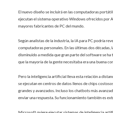
El nuevo diseño se incluirá en las computadoras portáti
ejecutan el sistema operativo Windows ofrecidos por Ac
mayores fabricantes de PC del mundo.
Según analistas de la industria, la IA para PC podría rev
computadoras personales. En las últimas dos décadas, 
disminuido a medida que gran parte del software se ha 
que la mayoría de la gente necesitaba era una buena co
Pero la inteligencia artificial lleva esta relación a dis
se ejecutan en centros de datos llenos de chips costoso
grandes y avanzados. Incluso los chatbots más avanzad
enviar una respuesta. Su funcionamiento también es e
Microsoft quiere ejecutar sistemas de inteligencia art