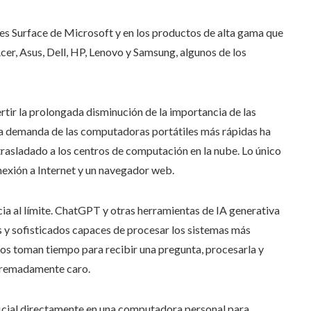
les Surface de Microsoft y en los productos de alta gama que
er, Asus, Dell, HP, Lenovo y Samsung, algunos de los
ertir la prolongada disminución de la importancia de las
la demanda de las computadoras portátiles más rápidas ha
trasladado a los centros de computación en la nube. Lo único
nexión a Internet y un navegador web.
tancia al límite. ChatGPT y otras herramientas de IA generativa
s y sofisticados capaces de procesar los sistemas más
os toman tiempo para recibir una pregunta, procesarla y
xtremadamente caro.
ificial directamente en una computadora personal para