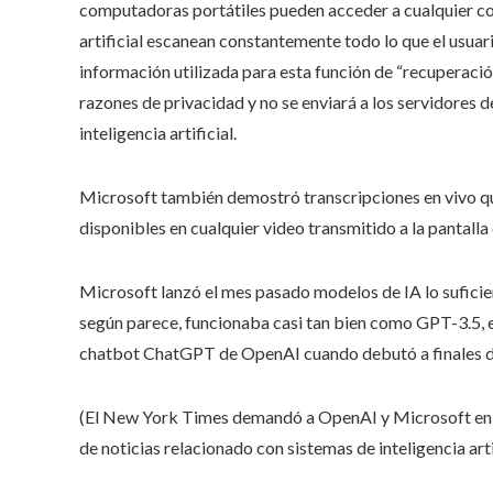
computadoras portátiles pueden acceder a cualquier cosa
artificial escanean constantemente todo lo que el usuar
información utilizada para esta función de “recuperaci
razones de privacidad y no se enviará a los servidores d
inteligencia artificial.
Microsoft también demostró transcripciones en vivo que
disponibles en cualquier video transmitido a la pantall
Microsoft lanzó el mes pasado modelos de IA lo sufici
según parece, funcionaba casi tan bien como GPT-3.5, 
chatbot ChatGPT de OpenAI cuando debutó a finales 
(El New York Times demandó a OpenAI y Microsoft en d
de noticias relacionado con sistemas de inteligencia artif