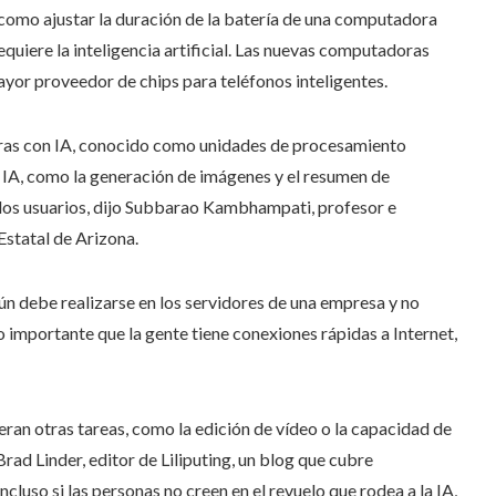
como ajustar la duración de la batería de una computadora
equiere la inteligencia artificial. Las nuevas computadoras
yor proveedor de chips para teléfonos inteligentes.
oras con IA, conocido como unidades de procesamiento
e IA, como la generación de imágenes y el resumen de
 los usuarios, dijo Subbarao Kambhampati, profesor e
 Estatal de Arizona.
ún debe realizarse en los servidores de una empresa y no
do importante que
la gente tiene conexiones rápidas a Internet,
ran otras tareas, como la edición de vídeo o la capacidad de
Brad Linder, editor de Liliputing, un blog que cubre
luso si las personas no creen en el revuelo que rodea a la IA,