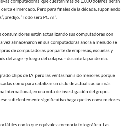
nuevas computadoras, que cuestan más de 1.000 dólares, serán
e cerca el mercado. Pero para finales de la década, suponiendo
s”, predijo. “Todo será PC AI”.
Los consumidores están actualizando sus computadoras con
guna vez almacenaron en sus computadoras ahora a menudo se
compras de computadoras por parte de empresas, escuelas y
ués del auge –y luego del colapso– durante la pandemia.
grado chips de IA, pero las ventas han sido menores porque
ticadas como para catalizar un ciclo de actualización más
a International, en una nota de investigación del grupo. .
greso suficientemente significativo haga que los consumidores
rtátiles con lo que equivale a memoria fotográfica. Las