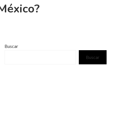
 México?
Buscar
Buscar