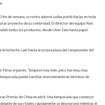
e.
l fin de semana, su rostro adornó vallas publicitarias en toda
car provecho de su celebridad. El director del equipo Red
paldó todos los productos, desde Uber Eats hasta papel
 le ha hecho caer hasta la octava plaza del campeonato del
tió Pérez el jueves. “Empezó muy bien, pero fue muy, muy
e mi temporada puede cambiar enormemente en términos de
l Gran Premio de China en abril. Una temporada que comenzó
delante de sus rivales, rápidamente se desmoronó mientras él