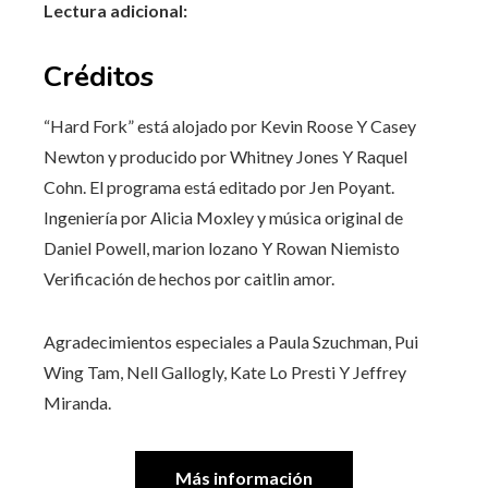
Lectura adicional:
Créditos
“Hard Fork” está alojado por
Kevin Roose
Y
Casey
Newton
y producido por
Whitney Jones
Y
Raquel
Cohn
. El programa está editado por
Jen Poyant
.
Ingeniería por
Alicia Moxley
y música original de
Daniel Powell
,
marion lozano
Y
Rowan Niemisto
Verificación de hechos por
caitlin amor
.
Agradecimientos especiales a
Paula Szuchman
,
Pui
Wing Tam
,
Nell Gallogly
,
Kate Lo Presti
Y
Jeffrey
Miranda
.
Más información